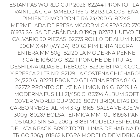
ESTAMPAS WORLD CUP 2026 82244 PRONTO FLA
VAINILLA C CARAMELO 136 G 82133 LA COSTEÑA
PIMIENTO MORRON TIRA 24/200 G 82248
MERMELADA DE FRESA MCCORMICK FRASCO 27
81975 SALSA DE ARÁNDANO 190g 82377 HUEVO E
CALVARIO 30 PIEZAS 82273 ROLLO DE ALUMINI
30CM X 4M (WYDA) 80169 PIMIENTA NEGRA
ENTERA MM 50g 82120 LA MODERNA PENNE
RIGATE 10/500 G 82211 PONCHE DE FRUTAS
DESHIDRATADAS EL REBOZO 82309 BI PACK COC
Y FRESCA 2 LTS NR 82129 LA COSTEÑA CHICHARO
24/220 G 82271 PRONTO GELATINA FRESA 84 G
82272 PRONTO GELATINA LIMON 84 G 82119 LA
MODERNA FUSILLI 21/450 G 82394 ÁLBUM SOFT
COVER WORLD CUP 2026 80271 BRIQUETAS DE
CARBON VEGETAL MM 3Kg 81651 SALSA VERDE W
300g 80269 BOLSA TERMICA MM 10L 81996 PAN
TOSTADO SIN SAL 200g 81861 MODELO ESPECIA
DE LATA 6 PACK 80912 TORTILLINAS DE HARINA D
TRIGO 306g 81862 NEGRA MODELO DE VIDRIO 6