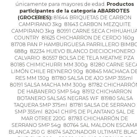
únicamente para mayores de edad.
Productos
participantes de la categoría ABARROTES
(GROCERIES):
81644 BRIQUETAS DE CARBON
CAMPIRANO 3kg 81643 CARBON MEZQUITE
CAMPIRANO 3kg 80991 CARNE SECA CHIHUAHU
COUNTRY 81625 CHICHARRON DE CERDO 160g
81708 PAN P HAMBURGUESA PARRILLERO BIMB
688g 82234 HUEVO BLANCO DIECIOCHONERO
CALVARIO 80557 BOLSA DE TELA MEATME PZA
80185 CHIMICHURRI MM 300g 81280 CARNE SEC
LIMÓN CHILE REYNERO 90g 80845 MACHACA D
RES MM 130g 81780 SALSA DE AJO SMP 355ml
80191 SALSA MACHA MM 300g 81782 CHICHARRÓ
DE HABANERO SMP 54g 81912 CHICHARRON
BOTANERO SALSAS NEGRAS WF 81980 SALSA
TAQUERA SMP 375ml 81781 SALSA DE SERRANO
SMP 355ml 82041 CHIPS DE PLANTANO SAL DE
MAR OTREE 220G 81783 CHICHARRÓN DE
SERRANO SMP 54g 80764 SAL MALDON ESCAM
BLANCA 250 G 81674 SAZONADOR ULTIMATE BLA