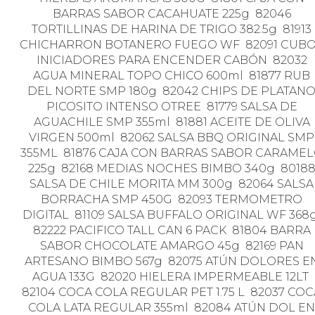
BARRAS SABOR CACAHUATE 225g 82046
TORTILLINAS DE HARINA DE TRIGO 382.5g 81913
CHICHARRON BOTANERO FUEGO WF 82091 CUB
INICIADORES PARA ENCENDER CABÓN 82032
AGUA MINERAL TOPO CHICO 600ml 81877 RUB
DEL NORTE SMP 180g 82042 CHIPS DE PLATAN
PICOSITO INTENSO OTREE 81779 SALSA DE
AGUACHILE SMP 355ml 81881 ACEITE DE OLIVA
VIRGEN 500ml 82062 SALSA BBQ ORIGINAL SMP
355ML 81876 CAJA CON BARRAS SABOR CARAME
225g 82168 MEDIAS NOCHES BIMBO 340g 8018
SALSA DE CHILE MORITA MM 300g 82064 SALSA
BORRACHA SMP 450G 82093 TERMOMETRO
DIGITAL 81109 SALSA BUFFALO ORIGINAL WF 368
82222 PACIFICO TALL CAN 6 PACK 81804 BARRA
SABOR CHOCOLATE AMARGO 45g 82169 PAN
ARTESANO BIMBO 567g 82075 ATÚN DOLORES E
AGUA 133G 82020 HIELERA IMPERMEABLE 12LT
82104 COCA COLA REGULAR PET 1.75 L 82037 COC
COLA LATA REGULAR 355ml 82084 ATÚN DOL EN