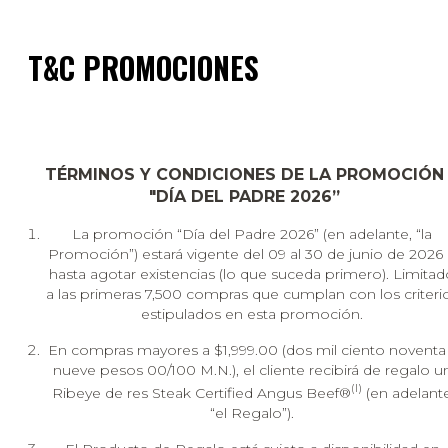
T&C PROMOCIONES
TÉRMINOS Y CONDICIONES DE LA PROMOCIÓN
"DÍA DEL PADRE 2026”
La promoción “Día del Padre 2026” (en adelante, “la
Promoción”) estará vigente del 09 al 30 de junio de 2026
hasta agotar existencias (lo que suceda primero). Limitad
a las primeras 7,500 compras que cumplan con los criteri
estipulados en esta promoción.
En compras mayores a $1,999.00 (dos mil ciento noventa
nueve pesos 00/100 M.N.), el cliente recibirá de regalo u
(I)
Ribeye de res Steak Certified Angus Beef®
(en adelant
“el Regalo”).