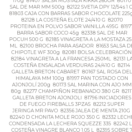
170g 81407 SALSA MOSTAZA KIKKA 260GR 80170
SAL DE MAR MM 500g 82122 SVETIA DPY 12/54s 1 
81803 CAJA CON BARRAS SABOR CHOCOLATE 225
82128 LA COSTEÑA ELOTE 24/410 G 82070
PROTEINA EN POLVO SABOR VAINILLA 495G 8197
BARRA SABOR COCO 45g 82338 SAL DE MAR
POCUH 500 G 82185 VINAGRETA A LA MOSTAZA 25
ML 82100 BROCHA PARA ASADOR 81653 SALSA D
CHIPOTLE WF 300g 82081 BOLSA CELEBRACIÓ
82184 VINAGRETA A LA FRANCESA 250ML 82131 L
COSTEÑA ENSALADA VERDURAS 24/410 G 82114
GALLETA BRETON CABARET 80167 SAL ROSA DE
HIMALAYA MM 100g 81997 PAN TOSTADO CON
AJONJOLÍ 200g 80173 SAL MARINA CON AJO MM
80g 82277 CHAMPIÑON REBANADO 380 GR 8211
GALLETA BRETON AJONJOLI 81796 INICIADORES
DE FUEGO FIREBALLS 3PZAS 82212 SUPER
JERINGA MR PAVO 82356 JALEA DE MENTA 210G
82240 D CHONITA MOLE ROJO 350 G 82332 LECH
CONDENSADA LA LECHERA SQUEZZE 335 82242 
COSTEÑA VINAGRE BLANCO 1.05 L 82395 SOBRE 