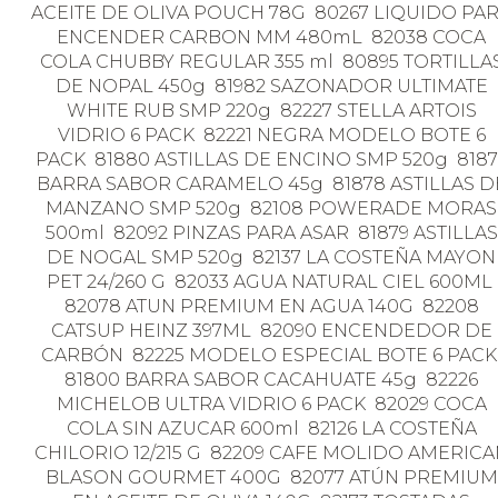
ACEITE DE OLIVA POUCH 78G 80267 LIQUIDO PA
ENCENDER CARBON MM 480mL 82038 COCA
COLA CHUBBY REGULAR 355 ml 80895 TORTILLA
DE NOPAL 450g 81982 SAZONADOR ULTIMATE
WHITE RUB SMP 220g 82227 STELLA ARTOIS
VIDRIO 6 PACK 82221 NEGRA MODELO BOTE 6
PACK 81880 ASTILLAS DE ENCINO SMP 520g 8187
BARRA SABOR CARAMELO 45g 81878 ASTILLAS D
MANZANO SMP 520g 82108 POWERADE MORAS
500ml 82092 PINZAS PARA ASAR 81879 ASTILLAS
DE NOGAL SMP 520g 82137 LA COSTEÑA MAYON
PET 24/260 G 82033 AGUA NATURAL CIEL 600ML
82078 ATUN PREMIUM EN AGUA 140G 82208
CATSUP HEINZ 397ML 82090 ENCENDEDOR DE
CARBÓN 82225 MODELO ESPECIAL BOTE 6 PAC
81800 BARRA SABOR CACAHUATE 45g 82226
MICHELOB ULTRA VIDRIO 6 PACK 82029 COCA
COLA SIN AZUCAR 600ml 82126 LA COSTEÑA
CHILORIO 12/215 G 82209 CAFE MOLIDO AMERICA
BLASON GOURMET 400G 82077 ATÚN PREMIUM