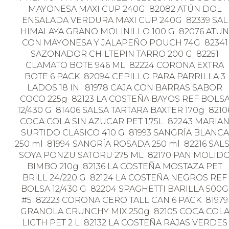
MAYONESA MAXI CUP 240G 82082 ATÚN DOL
ENSALADA VERDURA MAXI CUP 240G 82339 SAL
HIMALAYA GRANO MOLINILLO 100 G 82076 ATUN
CON MAYONESA Y JALAPEÑO POUCH 74G 82341
SAZONADOR CHILTEPIN TARRO 200 G 82251
CLAMATO BOTE 946 ML 82224 CORONA EXTRA
BOTE 6 PACK 82094 CEPILLO PARA PARRILLA 3
LADOS 18 IN. 81978 CAJA CON BARRAS SABOR
COCO 225g 82123 LA COSTEÑA BAYOS REF BOLS
12/430 G 81406 SALSA TARTARA BAXTER 170g 8210
COCA COLA SIN AZUCAR PET 1.75L 82243 MARIA
SURTIDO CLASICO 410 G 81993 SANGRÍA BLANCA
250 ml 81994 SANGRÍA ROSADA 250 ml 82216 SAL
SOYA PONZU SATORU 275 ML 82170 PAN MOLID
BIMBO 210g 82136 LA COSTEÑA MOSTAZA PET
BRILL 24/220 G 82124 LA COSTEÑA NEGROS REF
BOLSA 12/430 G 82204 SPAGHETTI BARILLA 500G
#5 82223 CORONA CERO TALL CAN 6 PACK 81979
GRANOLA CRUNCHY MIX 250g 82105 COCA COL
LIGTH PET 2 L 82132 LA COSTEÑA RAJAS VERDES