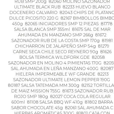
RUB SMP 200g 82060 MOLINO SAZONADOR
ULTIMATE BLACK RUB 82233 HUEVO BLANCO
DOCENERO CALVARIO 82043 CHIPS DE PLATAN
DULCE PICOSITO 220 G 82167 BIMBOLLOS BIMB
450g 82065 INICIADORES SMP 12 PIEZAS 81778
SALSA BLANCA SMP 355ml 81675 SAL DE MAR
AHUMADA EN MANZANO SMP 266g 81672
SAZONADOR RUB DE LA COSTA SMP 170g 81981
CHICHARRON DE JALAPEÑO SMP 54g 81279
CARNE SECA CHILE SECO REYNERO 90g 81626
BOLSA TERMICA WILDFORK GDE 82058
SAZONADOR EN MOLINO 4 PIMIENTAS 170G 8205
SAL AHUMADA EN LEÑA MANZANO 400G 82087
HIELERA IMPERMEABLE WF GRANDE 82213
SAZONADOR ULTIMATE LEMON PEPPER 190G
80187 SALSA TATEMADA MM 300g 82152 TORTILLA
DE MAIZ MISSION 755G 81673 SAZONADOR RUB
ROJO SMP 180g 82027 COCA COLA REGULAR
600ml 81108 SALSA BBQ WF 410g 81802 BARRA
SABOR CHOCOLATE 45g 82061 SAL AHUMADA C
HIERBAS AROMÁTICAS 300G 81801 CAJA CON