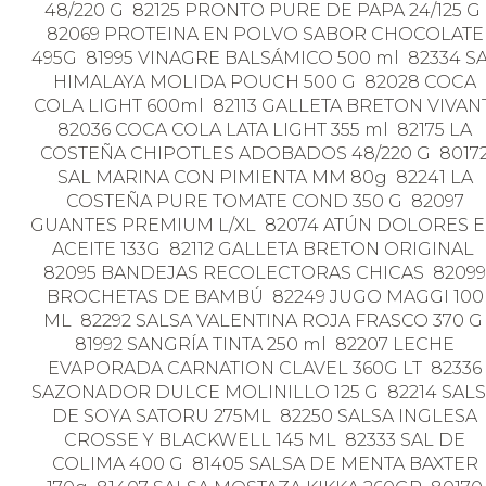
48/220 G 82125 PRONTO PURE DE PAPA 24/125 G
82069 PROTEINA EN POLVO SABOR CHOCOLATE
495G 81995 VINAGRE BALSÁMICO 500 ml 82334 S
HIMALAYA MOLIDA POUCH 500 G 82028 COCA
COLA LIGHT 600ml 82113 GALLETA BRETON VIVAN
82036 COCA COLA LATA LIGHT 355 ml 82175 LA
COSTEÑA CHIPOTLES ADOBADOS 48/220 G 8017
SAL MARINA CON PIMIENTA MM 80g 82241 LA
COSTEÑA PURE TOMATE COND 350 G 82097
GUANTES PREMIUM L/XL 82074 ATÚN DOLORES 
ACEITE 133G 82112 GALLETA BRETON ORIGINAL
82095 BANDEJAS RECOLECTORAS CHICAS 82099
BROCHETAS DE BAMBÚ 82249 JUGO MAGGI 100
ML 82292 SALSA VALENTINA ROJA FRASCO 370 
81992 SANGRÍA TINTA 250 ml 82207 LECHE
EVAPORADA CARNATION CLAVEL 360G LT 82336
SAZONADOR DULCE MOLINILLO 125 G 82214 SAL
DE SOYA SATORU 275ML 82250 SALSA INGLESA
CROSSE Y BLACKWELL 145 ML 82333 SAL DE
COLIMA 400 G 81405 SALSA DE MENTA BAXTER