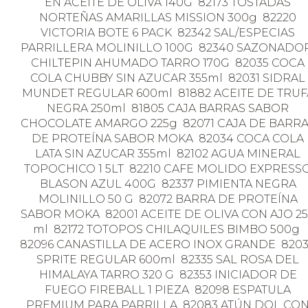
EN ACEITE DE OLIVA 140G 82173 TOSTADAS
NORTEÑAS AMARILLAS MISSION 300g 82220
VICTORIA BOTE 6 PACK 82342 SAL/ESPECIAS
PARRILLERA MOLINILLO 100G 82340 SAZONADO
CHILTEPIN AHUMADO TARRO 170G 82035 COCA
COLA CHUBBY SIN AZUCAR 355ml 82031 SIDRAL
MUNDET REGULAR 600ml 81882 ACEITE DE TRUF
NEGRA 250ml 81805 CAJA BARRAS SABOR
CHOCOLATE AMARGO 225g 82071 CAJA DE BARR
DE PROTEÍNA SABOR MOKA 82034 COCA COLA
LATA SIN AZUCAR 355ml 82102 AGUA MINERAL
TOPOCHICO 1 5LT 82210 CAFE MOLIDO EXPRESS
BLASON AZUL 400G 82337 PIMIENTA NEGRA
MOLINILLO 50 G 82072 BARRA DE PROTEÍNA
SABOR MOKA 82001 ACEITE DE OLIVA CON AJO 2
ml 82172 TOTOPOS CHILAQUILES BIMBO 500g
82096 CANASTILLA DE ACERO INOX GRANDE 820
SPRITE REGULAR 600ml 82335 SAL ROSA DEL
HIMALAYA TARRO 320 G 82353 INICIADOR DE
FUEGO FIREBALL 1 PIEZA 82098 ESPATULA
PREMIUM PARA PARRILLA 82083 ATÚN DOL CO