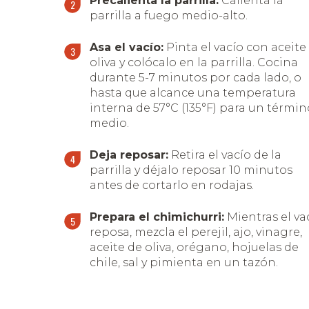
Precalienta la parrilla:
Calienta la
parrilla a fuego medio-alto.
Asa el vacío:
Pinta el vacío con aceite
oliva y colócalo en la parrilla. Cocina
durante 5-7 minutos por cada lado, o
hasta que alcance una temperatura
interna de 57°C (135°F) para un términ
medio.
Deja reposar:
Retira el vacío de la
parrilla y déjalo reposar 10 minutos
antes de cortarlo en rodajas.
Prepara el chimichurri:
Mientras el va
reposa, mezcla el perejil, ajo, vinagre,
aceite de oliva, orégano, hojuelas de
chile, sal y pimienta en un tazón.
Sirve:
Corta el vacío en rodajas y sírve