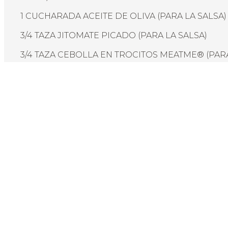
1 CUCHARADA ACEITE DE OLIVA (PARA LA SALSA)
3/4 TAZA JITOMATE PICADO (PARA LA SALSA)
3/4 TAZA CEBOLLA EN TROCITOS MEATME® (PAR
LA SALSA)
1 CUCHARADITA HIERBAS FINAS MEZCLA ITALIAN
MEATME®(PARA LA SALSA)
1 TAZA CALDO DE POLLO
¡A COCINAR!