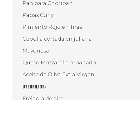
Pan para Choripan
Papas Curly
Pimiento Rojo en Tiras
Cebolla cortada en juliana
Mayonesa
Queso Mozzarella rebanado
Aceite de Oliva Extra Virgen
UTENSILIOS:
Freidora de aire
Cuchillo para pan
Cuchillo de chef
Tabla para picar