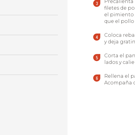
Precalienta 
filetes de p
el pimiento 
que el pollo
Coloca reban
y deja grati
Corta el pa
lados y cali
Rellena el p
Acompaña con