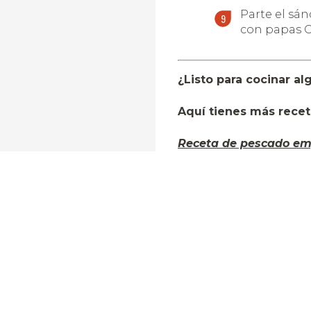
Parte el sán
con papas C
¿Listo para cocinar a
Aquí tienes más receta
Receta de pescado em
Cómo preparar salmón
Receta de costillas d
Receta de picadillo de
Coctel de camarón