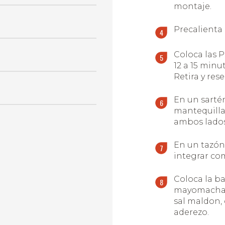
montaje.
Precalienta 
Coloca las P
12 a 15 minu
Retira y rese
En un sarté
mantequilla
ambos lados
En un tazón
integrar co
Coloca la b
mayomacha. 
sal maldon, 
aderezo.