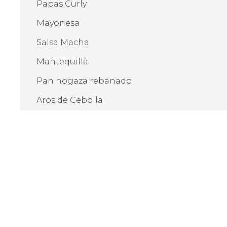
Papas Curly
Mayonesa
Salsa Macha
Mantequilla
Pan hogaza rebanado
Aros de Cebolla
UTENSILIOS:
Freidora de aire
Pinzas
Cuchara sopera