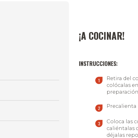
¡A COCINAR!
INSTRUCCIONES:
Retira del c
colócalas en
preparación
Precalienta 
Coloca las c
caliéntalas 
déjalas rep