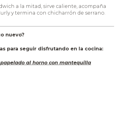
dwich a la mitad, sirve caliente, acompaña
urly y termina con chicharrón de serrano.
lgo nuevo?
s para seguir disfrutando en la cocina:
papelado al horno con mantequilla
 a la plancha
e cerdo adobadas al horno
 carne molida