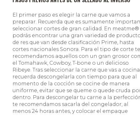
El primer paso es elegir la carne que vamos a
preparar. Recuerda que es sumamente importa
seleccionar cortes de gran calidad. En meatme®
podrás encontrar una gran variedad de product
de res que van desde clasificación Prime, hasta
cortes nacionales Sonora. Para el tipo de corte t
recomendamos aquellos con un gran grosor c
el Tomahawk, Cowboy, T-bone o un delicioso
Ribeye. Tras seleccionar la carne que vas a cocina
recuerda descongelarla con tiempo para que al
momento de la cocción se cocine de manera
uniforme, evitar que se queme o quede cruda po
dentro. Para descongelar tu carne a la perfecció
te recomendamos sacarla del congelador, al
menos 24 horas antes, y colocar el empaque
completamente sellado en los compartimentos
inferiores. Una vez que haya transcurrido el tie
ve preparando tu asador y no coloques tu carne
hasta que las brasas se cubran de una capa de