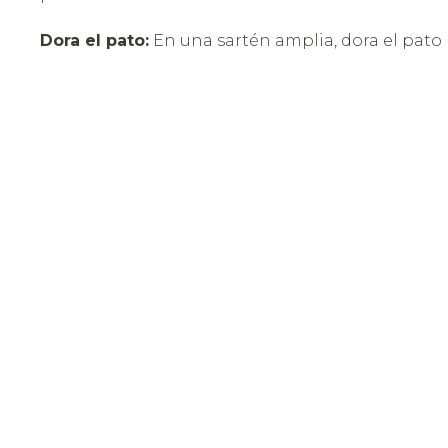
Dora el pato:
En una sartén amplia, dora el pato
con manteca por todos sus lados hasta que esté
bien sellado. Luego colócalo en una bandeja pa
hornear.
2. COCCIÓN
Hornea el pato:
Hornea a 180 °C (350 °F) durante 
hora y media, bañándolo ocasionalmente con su
propios jugos.
3. PREPARACIÓN DE LA SALSA
Asa y licúa el chile:
Asa ligeramente el chile an
hidratado. Licúalo con un poco de jugo de naran
Cocina la salsa:
En una cacerola, combina jugo 