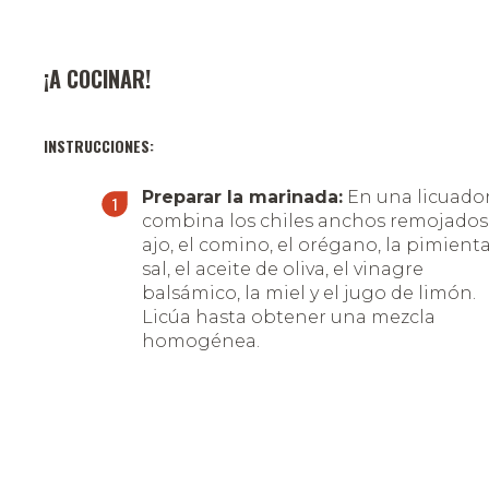
¡A COCINAR!
INSTRUCCIONES:
Preparar la marinada:
En una licuador
combina los chiles anchos remojados,
ajo, el comino, el orégano, la pimienta
sal, el aceite de oliva, el vinagre
balsámico, la miel y el jugo de limón.
Licúa hasta obtener una mezcla
homogénea.
Marinar el filete:
Coloca el filete
Tenderloin en un recipiente grande y
cubre completamente con la marinad
Agrega las ramitas de romero y tomill
Cubre con plástico adherente y deja