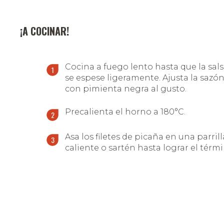
¡A COCINAR!
Cocina a fuego lento hasta que la sal
se espese ligeramente. Ajusta la sazó
con pimienta negra al gusto.
Precalienta el horno a 180°C.
Asa los filetes de picaña en una parrill
caliente o sartén hasta lograr el térm
deseado (generalmente, la picaña se
prefiere jugosa y al punto).
Transfiere los filetes a una bandeja pa
horno y cocina durante unos 15-20
minutos, dependiendo del grosor de 