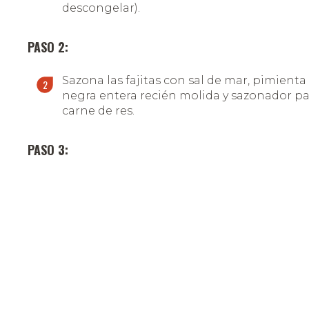
descongelar).
PASO 2:
Sazona las fajitas con sal de mar, pimienta
negra entera recién molida y sazonador pa
carne de res.
PASO 3:
En un sartén caliente con dos cucharadas 
aceite, saltea la carne a fuego alto durante
minutos o hasta dorar, agrega los vegetale
saltea por 3 minutos más.
PASO 4:
En otro sartén o comal asa la cebolla