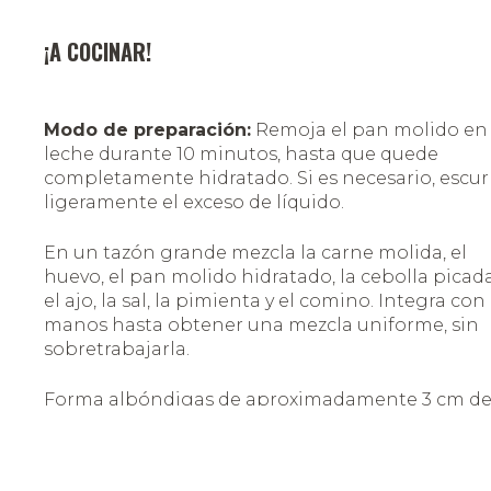
¡A COCINAR!
Modo de preparación:
Remoja el pan molido en 
leche durante 10 minutos, hasta que quede
completamente hidratado. Si es necesario, escur
ligeramente el exceso de líquido.
En un tazón grande mezcla la carne molida, el
huevo, el pan molido hidratado, la cebolla picada
el ajo, la sal, la pimienta y el comino. Integra con 
manos hasta obtener una mezcla uniforme, sin
sobretrabajarla.
Forma albóndigas de aproximadamente 3 cm d
diámetro con las manos ligeramente húmedas.
Debes obtener de 20 a 24 piezas
aproximadamente.