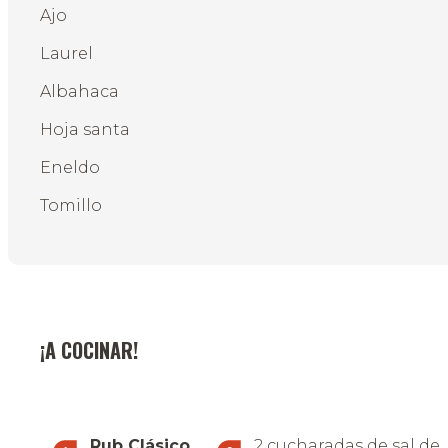
Ajo
Laurel
Albahaca
Hoja santa
Eneldo
Tomillo
¡A COCINAR!
Rub Clásico
2 cucharadas de sal de