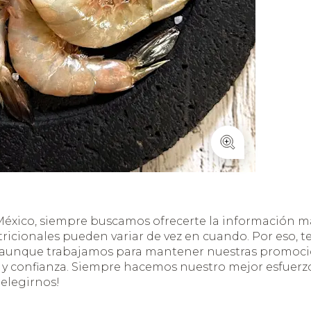
éxico, siempre buscamos ofrecerte la información má
tricionales pueden variar de vez en cuando. Por eso, 
, aunque trabajamos para mantener nuestras promocio
 confianza. Siempre hacemos nuestro mejor esfuerzo,
 elegirnos!