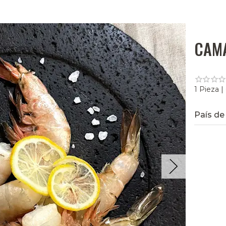
CAM
1 Pieza |
País de